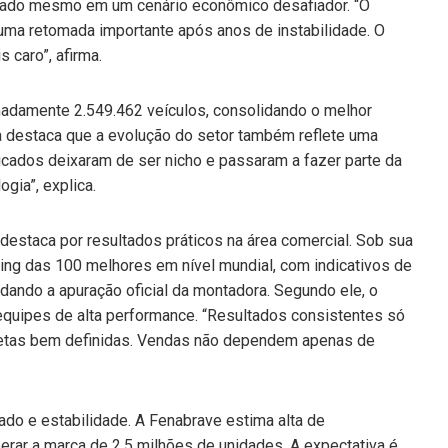
ado mesmo em um cenário econômico desafiador. “O
ma retomada importante após anos de instabilidade. O
 caro”, afirma.
adamente 2.549.462 veículos, consolidando o melhor
a destaca que a evolução do setor também reflete uma
icados deixaram de ser nicho e passaram a fazer parte da
gia”, explica.
estaca por resultados práticos na área comercial. Sob sua
nking das 100 melhores em nível mundial, com indicativos de
dando a apuração oficial da montadora. Segundo ele, o
quipes de alta performance. “Resultados consistentes só
etas bem definidas. Vendas não dependem apenas de
do e estabilidade. A Fenabrave estima alta de
ar a marca de 2,5 milhões de unidades. A expectativa é