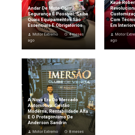
Kauê Rober
Andar De Moto Com
Revolucion
Segurança É Possível: Saiba
Customizaç
Quais Equipamentos São
Com Técnic
Essenciais E Obrigatórios
Em Interior
Motor Extremo
4 meses
Motor Extr
ago
ago
A Nova Era Do Mercado
Automotivo: Gestão
Moderna, Rentabilidade Alta
E O Protagonismo De
Anderson Sandrin
Motor Extremo
8 meses