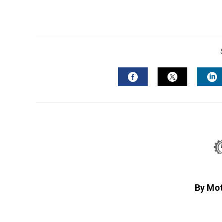
FACEBOOK
TWITTER
L
By Mo