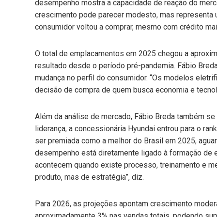
desempenho mostra a capacidade de reação do merc
crescimento pode parecer modesto, mas representa u
consumidor voltou a comprar, mesmo com crédito mais
O total de emplacamentos em 2025 chegou a aproxim
resultado desde o período pré-pandemia. Fábio Bred
mudança no perfil do consumidor. “Os modelos eletrif
decisão de compra de quem busca economia e tecnolo
Além da análise de mercado, Fábio Breda também se d
liderança, a concessionária Hyundai entrou para o ra
ser premiada como a melhor do Brasil em 2025, aguar
desempenho está diretamente ligado à formação de e
acontecem quando existe processo, treinamento e m
produto, mas de estratégia”, diz.
Para 2026, as projeções apontam crescimento modera
aproximadamente 3% nas vendas totais, podendo super