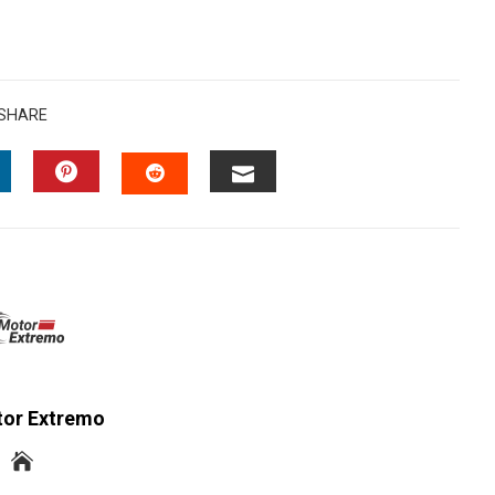
SHARE
INKEDIN
PINTEREST
EMAIL
STUMBLEUPON
tor Extremo