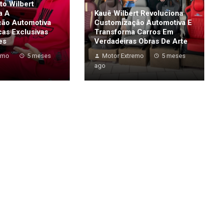
to Wilbert
a A
Kauê Wilbert Revoluciona
ão Automotiva
Customização Automotiva E
as Exclusivas
Transforma Carros Em
es
Verdadeiras Obras De Arte
emo
5 meses
Motor Extremo
5 meses
ago