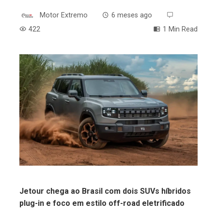
Motor Extremo
6 meses ago
422
1 Min Read
ebook
ter
edIn
erest
mbleupon
Jetour chega ao Brasil com dois SUVs híbridos
plug-in e foco em estilo off-road eletrificado
l