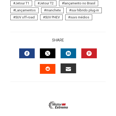
Jetour T1
Jetour T2
lançamento no Brasil
Lançamentos
manchete
suv híbrido plug-in
SUV off-road
SUV PHEV
suvs médios
SHARE
FACEBOOK
TWITTER
LINKEDIN
PINTERES
EMAIL
STUMBLEUPON