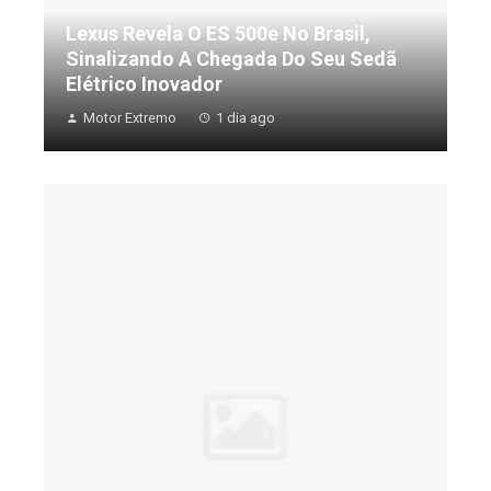
Lexus Revela O ES 500e No Brasil,
Sinalizando A Chegada Do Seu Sedã
Elétrico Inovador
Motor Extremo
1 dia ago