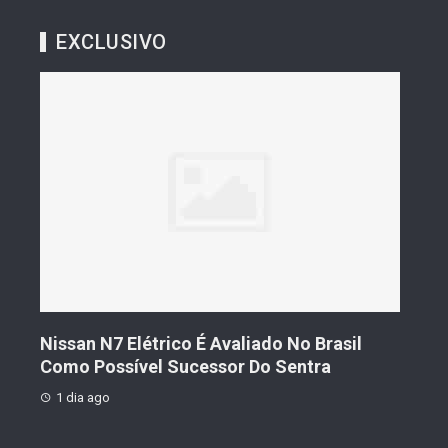
EXCLUSIVO
s De
Nissan N7 Elétrico É Avaliado No Brasil
Gee
o
Como Possível Sucessor Do Sentra
Ven
1 dia ago
1 d