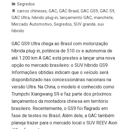
Segredos
carros chineses
,
GAC
,
GAC Brasil
,
GAC GS9
,
GAC S9
,
GAC Ultra
,
hibrido plug-in
,
lançamento GAC
,
manchete
,
Mercado Automotivo
,
Segredos
,
SUV grande
,
suv
hibrido
GAC GS9 Ultra chega ao Brasil com motorização
híbrida plug-in, potência de 510 cv e autonomia de
até 1.200 km A GAC está prestes a lançar uma nova
opção no mercado brasileiro: o SUV híbrido GS9.
Informações obtidas indicam que o veículo será
disponibilizado nas concessionárias nacionais na
versão Ultra. Na China, o modelo é conhecido como
Trumpchi Xiangwang S9 e faz parte dos próximos
lançamentos da montadora chinesa em território
brasileiro. Recentemente, o GS9 foi flagrado em
fase de testes no Brasil. Além dele, a GAC também
planeja trazer para o mercado local o SUV REEV Aion