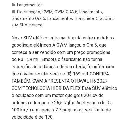
Lançamentos
Eletrificação
,
GWM
,
GWM ORA 5
,
lançamento
,
lançamento Ora 5
,
Lançamentos
,
manchete
,
Ora
,
Ora 5
,
suv
,
SUV elétrico
Novo SUV elétrico entra na disputa entre modelos a
gasolina e elétricos A GWM lançou o Ora 5, que
começa a ser vendido com um preço promocional
de R$ 159 mil. Embora o fabricante não tenha
especificado a duração dessa oferta, foi informado
que o valor regular será de R$ 169 mil. CONFIRA
TAMBÉM: GWM APRESENTA O HAVAL H6 2027
COM TECNOLOGIA HÍBRIDA FLEX Este SUV elétrico
é equipado com um motor que gera 204 cv de
potência e torque de 26,5 kgfm. Acelerando de 0 a
100 km/h em apenas 7,7 segundos, seu limite de
velocidade é de 170…