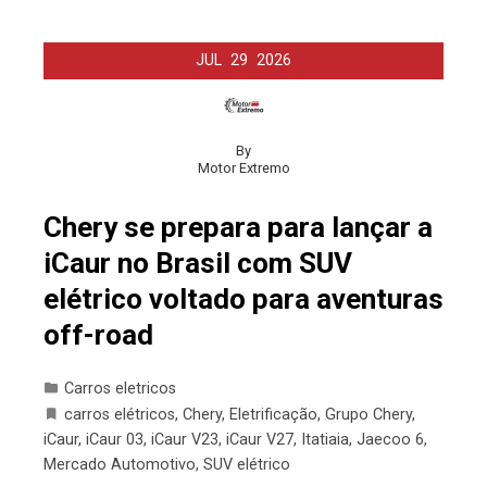
JUL
29
2026
By
Motor Extremo
Chery se prepara para lançar a
iCaur no Brasil com SUV
elétrico voltado para aventuras
off-road
Carros eletricos
carros elétricos
,
Chery
,
Eletrificação
,
Grupo Chery
,
iCaur
,
iCaur 03
,
iCaur V23
,
iCaur V27
,
Itatiaia
,
Jaecoo 6
,
Mercado Automotivo
,
SUV elétrico