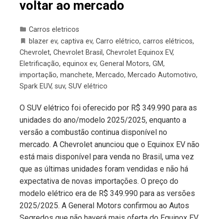
voltar ao mercado
Carros eletricos
blazer ev
,
captiva ev
,
Carro elétrico
,
carros elétricos
,
Chevrolet
,
Chevrolet Brasil
,
Chevrolet Equinox EV
,
Eletrificação
,
equinox ev
,
General Motors
,
GM
,
importação
,
manchete
,
Mercado
,
Mercado Automotivo
,
Spark EUV
,
suv
,
SUV elétrico
O SUV elétrico foi oferecido por R$ 349.990 para as
unidades do ano/modelo 2025/2025, enquanto a
versão a combustão continua disponível no
mercado. A Chevrolet anunciou que o Equinox EV não
está mais disponível para venda no Brasil, uma vez
que as últimas unidades foram vendidas e não há
expectativa de novas importações. O preço do
modelo elétrico era de R$ 349.990 para as versões
2025/2025. A General Motors confirmou ao Autos
Segredos que não haverá mais oferta do Equinox EV