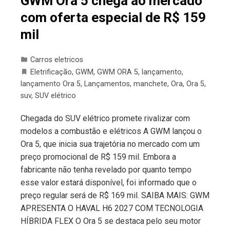
GWM Ora 5 chega ao mercado
com oferta especial de R$ 159
mil
Carros eletricos
Eletrificação
,
GWM
,
GWM ORA 5
,
lançamento
,
lançamento Ora 5
,
Lançamentos
,
manchete
,
Ora
,
Ora 5
,
suv
,
SUV elétrico
Chegada do SUV elétrico promete rivalizar com
modelos a combustão e elétricos A GWM lançou o
Ora 5, que inicia sua trajetória no mercado com um
preço promocional de R$ 159 mil. Embora a
fabricante não tenha revelado por quanto tempo
esse valor estará disponível, foi informado que o
preço regular será de R$ 169 mil. SAIBA MAIS: GWM
APRESENTA O HAVAL H6 2027 COM TECNOLOGIA
HÍBRIDA FLEX O Ora 5 se destaca pelo seu motor