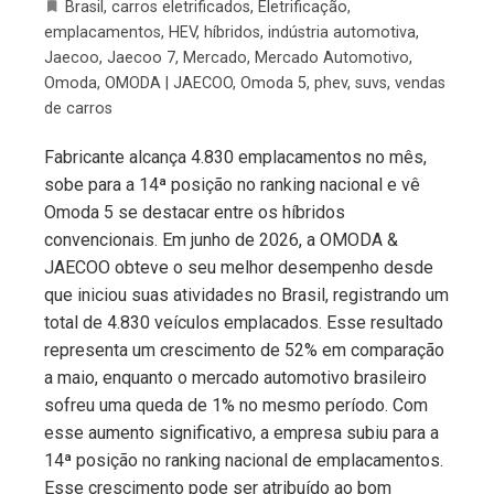
Brasil
,
carros eletrificados
,
Eletrificação
,
emplacamentos
,
HEV
,
híbridos
,
indústria automotiva
,
Jaecoo
,
Jaecoo 7
,
Mercado
,
Mercado Automotivo
,
Omoda
,
OMODA | JAECOO
,
Omoda 5
,
phev
,
suvs
,
vendas
de carros
Fabricante alcança 4.830 emplacamentos no mês,
sobe para a 14ª posição no ranking nacional e vê
Omoda 5 se destacar entre os híbridos
convencionais. Em junho de 2026, a OMODA &
JAECOO obteve o seu melhor desempenho desde
que iniciou suas atividades no Brasil, registrando um
total de 4.830 veículos emplacados. Esse resultado
representa um crescimento de 52% em comparação
a maio, enquanto o mercado automotivo brasileiro
sofreu uma queda de 1% no mesmo período. Com
esse aumento significativo, a empresa subiu para a
14ª posição no ranking nacional de emplacamentos.
Esse crescimento pode ser atribuído ao bom