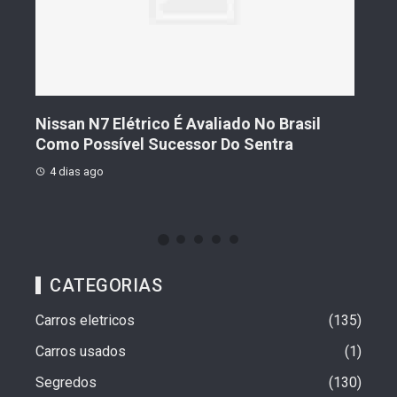
Geely Celebra Um Ano No Brasil Com
Fiat
Vendas Que Ultrapassam 25 Mil Veículos
Pre
4 dias ago
4 d
CATEGORIAS
Carros eletricos
135
Carros usados
1
Segredos
130