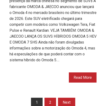
presença da marca chinesa no segmento de SUVs A
fabricante OMODA & JAECOO anunciou que lançará
o Omoda 4 no mercado brasileiro no último trimestre
de 2026. Este SUV eletrificado chegará para
competir com modelos como Volkswagen Tera, Fiat
Pulse e Renault Kardian. VEJA TAMBÉM: OMODA &
JAECOO LANÇA OS SUVS HÍBRIDOS OMODA 5 HEV
E OMODA 7 SHS Ainda não foram divulgadas
informações sobre a motorização do Omoda 4, mas
há especulações de que poderá contar com o
sistema híbrido do Omoda 5.…
Read More
Paginação
1
2
Next