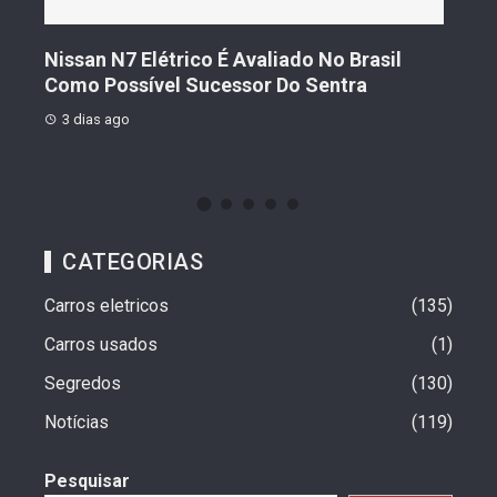
s De
Nissan N7 Elétrico É Avaliado No Brasil
Gee
o
Como Possível Sucessor Do Sentra
Ven
3 dias ago
3 d
CATEGORIAS
Carros eletricos
135
Carros usados
1
Segredos
130
Notícias
119
Pesquisar