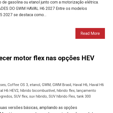
o de gasolina ou etanol junto com a motorização elétrica.
ES DO GWM HAVAL H6 2027 Entre os modelos
5 2027 se destaca como…
Read More
ecer motor flex nas opções HEV
eses
,
Coffee OS 3
,
etanol
,
GWM
,
GWM Brasil
,
Haval H6
,
Haval H6
al H6 HEV2
,
híbrido bicombustível
,
hibrido flex
,
lançamento
egredos
,
SUV flex
,
suv hibrido
,
SUV híbrido Flex
,
tank 300
 suas versões básicas, ampliando as opções