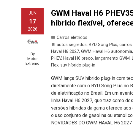
GWM Haval H6 PHEV35 
JUN
17
híbrido flexível, ofere
2026
Carros eletricos
autos segredos
,
BYD Song Plus
,
carros
Haval H6 2027
,
GWM Haval H6 autonomia
By
PHEV
,
Haval H6 preço
,
lançamento GWM
,
Motor
Extremo
Flex
,
suv híbrido plug-in
GWM lança SUV híbrido plug-in com tec
diretamente com o BYD Song Plus no Br
de eletrificação no Brasil. Em um event
linha Haval H6 2027, que traz como des
versões híbridas da gama oferece aos 
o uso conjunto de gasolina ou etanol
NOVIDADES DO GWM HAVAL H6 2027 O