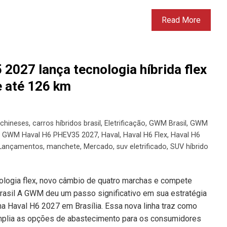
Read More
027 lança tecnologia híbrida flex
e até 126 km
 chineses
,
carros híbridos brasil
,
Eletrificação
,
GWM Brasil
,
GWM
,
GWM Haval H6 PHEV35 2027
,
Haval
,
Haval H6 Flex
,
Haval H6
Lançamentos
,
manchete
,
Mercado
,
suv eletrificado
,
SUV híbrido
ologia flex, novo câmbio de quatro marchas e compete
asil A GWM deu um passo significativo em sua estratégia
inha Haval H6 2027 em Brasília. Essa nova linha traz como
amplia as opções de abastecimento para os consumidores