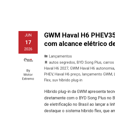
GWM Haval H6 PHEV35 2
JUN
17
com alcance elétrico d
2026
Lançamentos
autos segredos
,
BYD Song Plus
,
carros
Haval H6 2027
,
GWM Haval H6 autonomia
By
PHEV
,
Haval H6 preço
,
lançamento GWM
,
Motor
Extremo
Flex
,
suv híbrido plug-in
Híbrido plug-in da GWM apresenta tecn
diretamente com o BYD Song Plus no Br
de eletrificação no Brasil ao lançar a l
destaque o sistema híbrido flex, que 