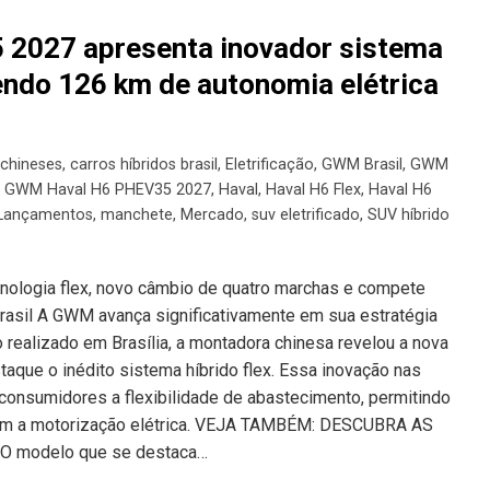
2027 apresenta inovador sistema
cendo 126 km de autonomia elétrica
 chineses
,
carros híbridos brasil
,
Eletrificação
,
GWM Brasil
,
GWM
,
GWM Haval H6 PHEV35 2027
,
Haval
,
Haval H6 Flex
,
Haval H6
Lançamentos
,
manchete
,
Mercado
,
suv eletrificado
,
SUV híbrido
nologia flex, novo câmbio de quatro marchas e compete
asil A GWM avança significativamente em sua estratégia
o realizado em Brasília, a montadora chinesa revelou a nova
taque o inédito sistema híbrido flex. Essa inovação nas
consumidores a flexibilidade de abastecimento, permitindo
 com a motorização elétrica. VEJA TAMBÉM: DESCUBRA AS
 modelo que se destaca…