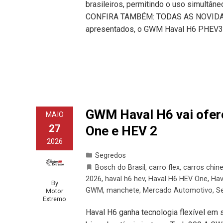
brasileiros, permitindo o uso simultâne
CONFIRA TAMBÉM: TODAS AS NOVIDAD
apresentados, o GWM Haval H6 PHEV3
GWM Haval H6 vai ofer
MAIO
27
One e HEV 2
2026
Segredos
Bosch do Brasil
,
carro flex
,
carros chin
2026
,
haval h6 hev
,
Haval H6 HEV One
,
Hav
By
GWM
,
manchete
,
Mercado Automotivo
,
S
Motor
Extremo
Haval H6 ganha tecnologia flexível em