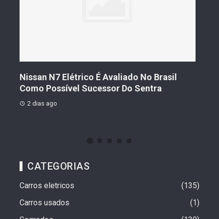
il
Geely Celebra Um Ano No Brasil Com
F
Vendas Que Ultrapassam 25 Mil Veículos
P
2 dias ago
CATEGORIAS
Carros eletricos
135
Carros usados
1