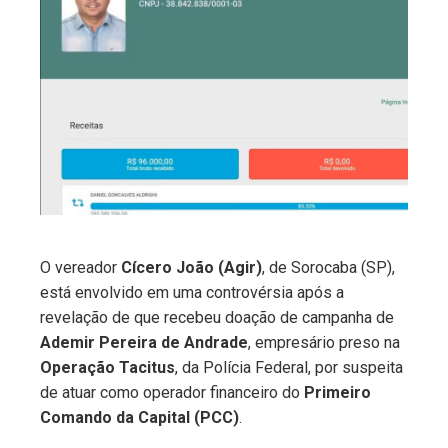
ebook
ter
edIn
erest
mbleupon
O vereador
Cícero João (Agir)
, de Sorocaba (SP),
está envolvido em uma controvérsia após a
l
revelação de que recebeu doação de campanha de
Ademir Pereira de Andrade
, empresário preso na
Operação Tacitus
, da Polícia Federal, por suspeita
de atuar como operador financeiro do
Primeiro
Comando da Capital (PCC)
.