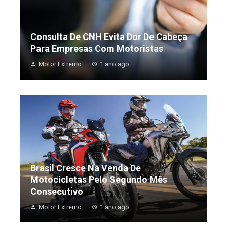
Consulta De CNH Evita Dor De Cabeça
Para Empresas Com Motoristas
Motor Extremo
1 ano ago
Brasil Cresce Na Venda De
Motocicletas Pelo Segundo Mês
Consecutivo
Motor Extremo
1 ano ago