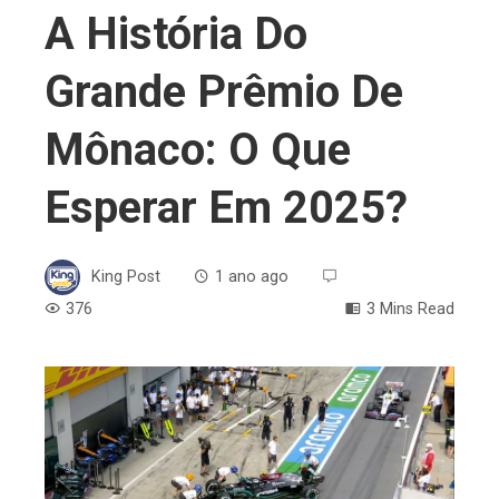
A História Do
Grande Prêmio De
Mônaco: O Que
Esperar Em 2025?
King Post
1 ano ago
376
3 Mins Read
ebook
ter