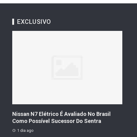
EXCLUSIVO
s De
Nissan N7 Elétrico É Avaliado No Brasil
Gee
o
Como Possível Sucessor Do Sentra
Ven
1 dia ago
1 d