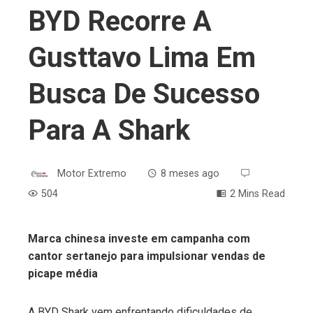
BYD Recorre A
Gusttavo Lima Em
Busca De Sucesso
Para A Shark
Motor Extremo
8 meses ago
504
2 Mins Read
Marca chinesa investe em campanha com
cantor sertanejo para impulsionar vendas de
ebook
picape média
ter
A BYD Shark vem enfrentando dificuldades de