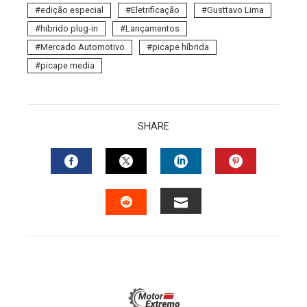
edição especial
Eletrificação
Gusttavo Lima
hibrido plug-in
Lançamentos
Mercado Automotivo
picape híbrida
picape media
SHARE
FACEBOOK
TWITTER
LINKEDIN
PINTERES
EMAIL
STUMBLEUPON