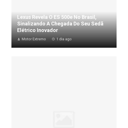
Lexus Revela O ES 500e No Brasil,
Sinalizando A Chegada Do Seu Sedã
Elétrico Inovador
Motor Extremo
1 dia ago