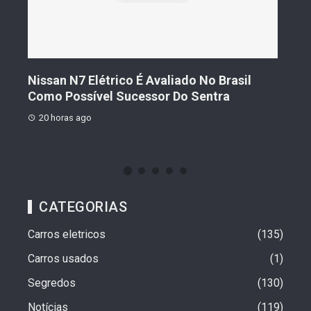
s De
Nissan N7 Elétrico É Avaliado No Brasil
Gee
o
Como Possível Sucessor Do Sentra
Ven
20 horas ago
20 
CATEGORIAS
Carros eletricos
135
Carros usados
1
Segredos
130
Notícias
119