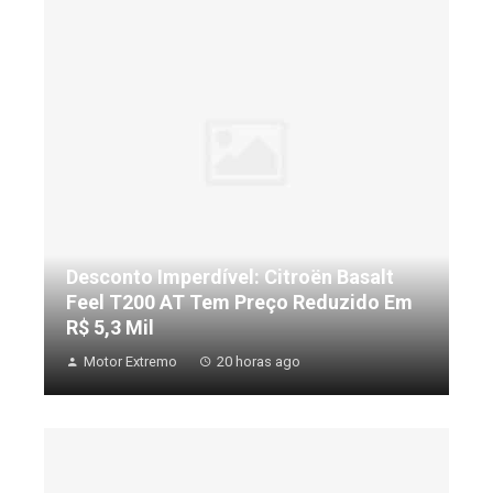
Desconto Imperdível: Citroën Basalt
Feel T200 AT Tem Preço Reduzido Em
R$ 5,3 Mil
Motor Extremo
20 horas ago