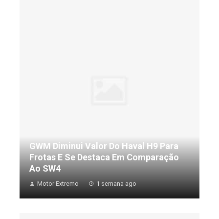
GWM Diminui Valor Do Haval H9 Para
Frotas E Se Destaca Em Comparação
Ao SW4
Motor Extremo
1 semana ago