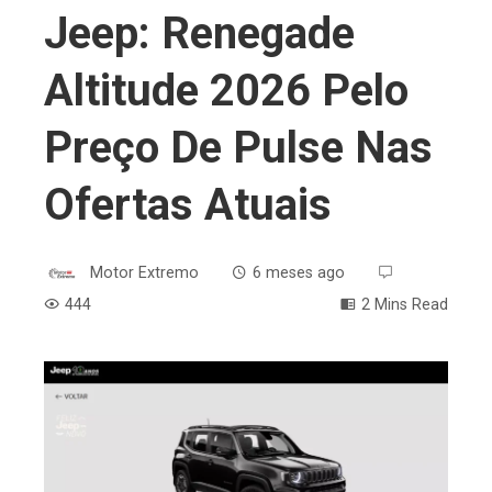
Jeep: Renegade
Altitude 2026 Pelo
Preço De Pulse Nas
Ofertas Atuais
Motor Extremo
6 meses ago
444
2 Mins Read
ebook
ter