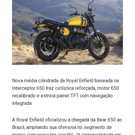
ebook
ter
edIn
erest
mbleupon
Nova média cilindrada da Royal Enfield baseada na
Interceptor 650 traz ciclística reforçada, motor 650
l
recalibrado e estreia painel TFT com navegação
integrada
A Royal Enfield oficializou a chegada da Bear 650 ao
Brasil, ampliando sua ofensiva no segmento de
motos com proposta versátil. Já comercializada em