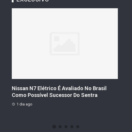
s De
Nissan N7 Elétrico É Avaliado No Brasil
Geel
Como Possível Sucessor Do Sentra
Vend
1 dia ago
1 di