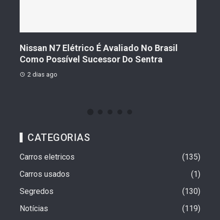
s De
Nissan N7 Elétrico É Avaliado No Brasil
Gee
o
Como Possível Sucessor Do Sentra
Ven
2 dias ago
2 d
CATEGORIAS
Carros eletricos
135
Carros usados
1
Segredos
130
Notícias
119