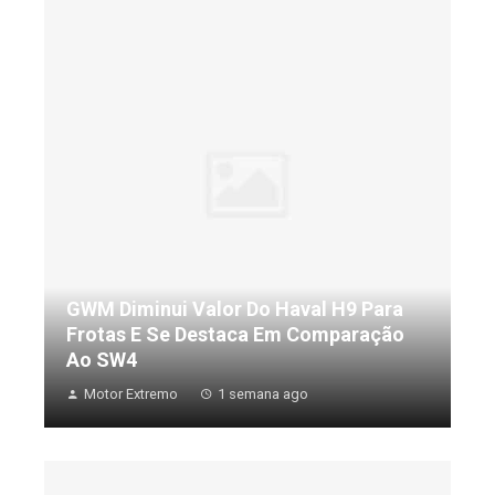
GWM Diminui Valor Do Haval H9 Para
Frotas E Se Destaca Em Comparação
Ao SW4
Motor Extremo
1 semana ago