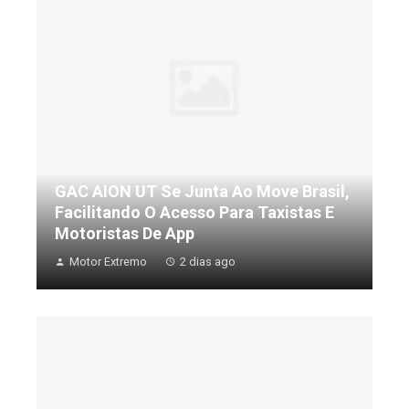
GAC AION UT Se Junta Ao Move Brasil,
Facilitando O Acesso Para Taxistas E
Motoristas De App
Motor Extremo
2 dias ago