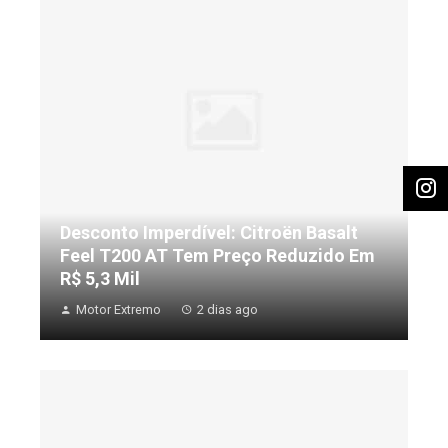
Desconto Imperdível: Citroën Basalt
Feel T200 AT Tem Preço Reduzido Em
R$ 5,3 Mil
Motor Extremo
2 dias ago