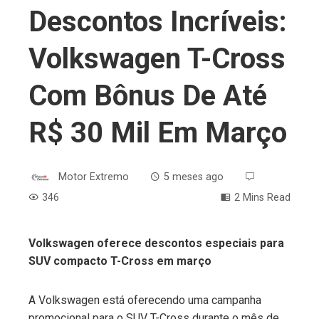
Descontos Incríveis:
Volkswagen T-Cross
Com Bônus De Até
R$ 30 Mil Em Março
Motor Extremo
5 meses ago
346
2 Mins Read
Volkswagen oferece descontos especiais para
SUV compacto T-Cross em março
ebook
A Volkswagen está oferecendo uma campanha
ter
promocional para o SUV T-Cross durante o mês de