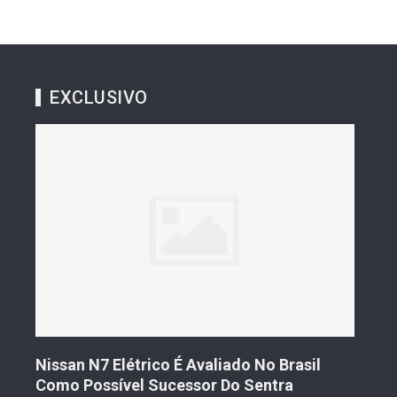
EXCLUSIVO
s De
Nissan N7 Elétrico É Avaliado No Brasil
Gee
o
Como Possível Sucessor Do Sentra
Ven