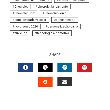
Chevrolet
chevrolet lançamento
Chevrolet Onix
Chevrolet Sonic
conectividade veicular
Lançamentos
novo sonic 2026
personalização carro
suv cupê
tecnologia automotiva
SHARE
FACEBOOK
TWITTER
LINKEDIN
PINTERES
EMAIL
STUMBLEUPON