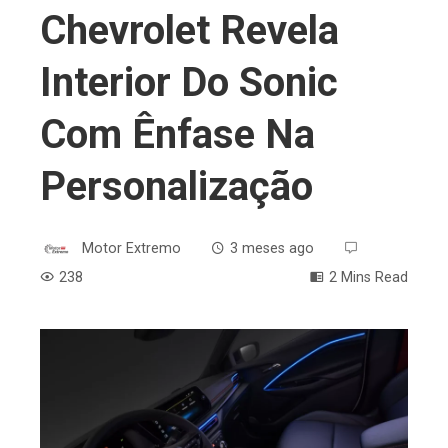
Chevrolet Revela
Interior Do Sonic
Com Ênfase Na
Personalização
Motor Extremo
3 meses ago
238
2 Mins Read
ebook
ter