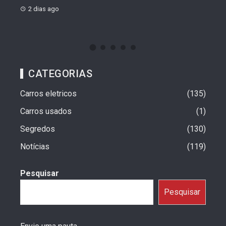
2 dias ago
2 d
CATEGORIAS
Carros eletricos
135
Carros usados
1
Segredos
130
Notícias
119
Pesquisar
Pesquisar