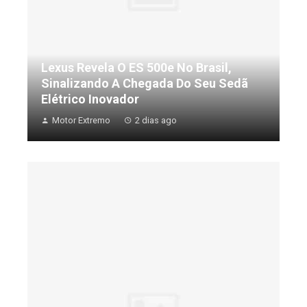
Lexus Revela O ES 500e No Brasil,
Sinalizando A Chegada Do Seu Sedã
Elétrico Inovador
Motor Extremo
2 dias ago