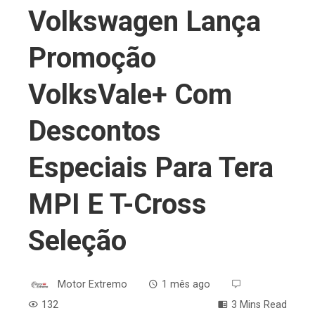
Volkswagen Lança
Promoção
VolksVale+ Com
Descontos
Especiais Para Tera
MPI E T-Cross
Seleção
Motor Extremo
1 mês ago
132
3 Mins Read