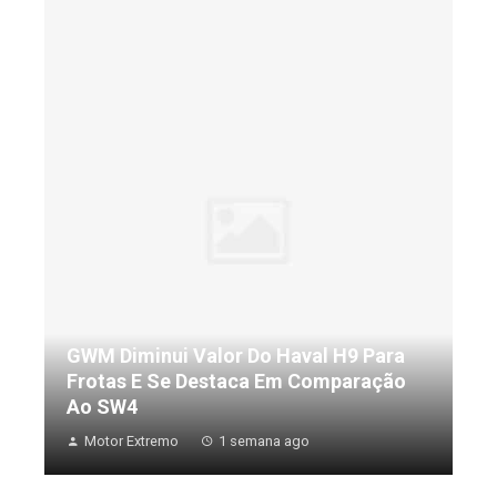
GWM Diminui Valor Do Haval H9 Para
Frotas E Se Destaca Em Comparação
Ao SW4
Motor Extremo
1 semana ago