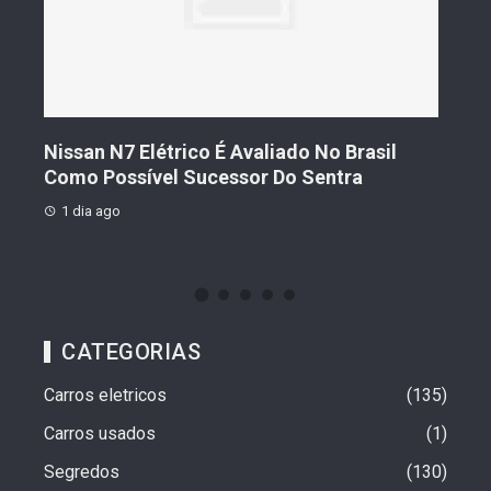
s De
Nissan N7 Elétrico É Avaliado No Brasil
Gee
o
Como Possível Sucessor Do Sentra
Ven
1 dia ago
1 d
CATEGORIAS
Carros eletricos
135
Carros usados
1
Segredos
130