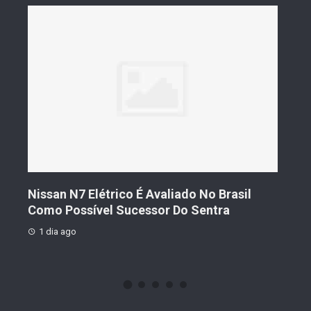
s De
Nissan N7 Elétrico É Avaliado No Brasil
Gee
o
Como Possível Sucessor Do Sentra
Ven
1 dia ago
1 d