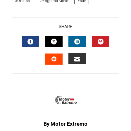
Ofertas
Programa Move
suv
SHARE
FACEBOOK
TWITTER
LINKEDIN
PINTERES
EMAIL
STUMBLEUPON
By Motor Extremo