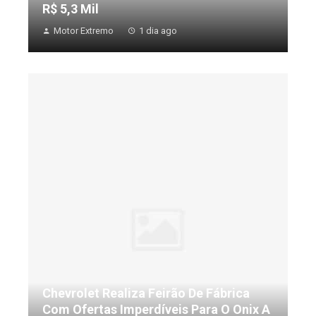
R$ 5,3 Mil
Motor Extremo
1 dia ago
Chevrolet Realiza Feirão De Fábrica
Com Ofertas Imperdíveis Para O Onix A