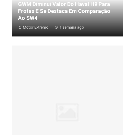
GWM Diminui Valor Do Haval H9 Para
Frotas E Se Destaca Em Comparação
Ao SW4
Motor Extremo
1 semana ago