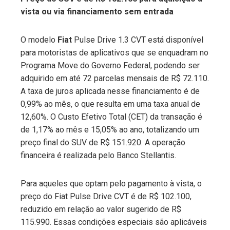
vista ou via financiamento sem entrada
ebook
O modelo
Fiat
Pulse Drive 1.3 CVT está disponível
ter
para motoristas de aplicativos que se enquadram no
Programa Move do Governo Federal, podendo ser
edIn
adquirido em até 72 parcelas mensais de R$ 72.110.
A taxa de juros aplicada nesse financiamento é de
erest
0,99% ao mês, o que resulta em uma taxa anual de
12,60%. O Custo Efetivo Total (CET) da transação é
mbleupon
de 1,17% ao mês e 15,05% ao ano, totalizando um
preço final do SUV de R$ 151.920. A operação
financeira é realizada pelo Banco Stellantis.
l
Para aqueles que optam pelo pagamento à vista, o
preço do Fiat Pulse Drive CVT é de R$ 102.100,
reduzido em relação ao valor sugerido de R$
115.990. Essas condições especiais são aplicáveis