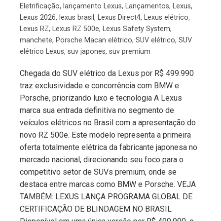
Eletrificação
,
lançamento Lexus
,
Lançamentos
,
Lexus
,
Lexus 2026
,
lexus brasil
,
Lexus Direct4
,
Lexus elétrico
,
Lexus RZ
,
Lexus RZ 500e
,
Lexus Safety System
,
manchete
,
Porsche Macan elétrico
,
SUV elétrico
,
SUV
elétrico Lexus
,
suv japones
,
suv premium
Chegada do SUV elétrico da Lexus por R$ 499.990
traz exclusividade e concorrência com BMW e
Porsche, priorizando luxo e tecnologia A Lexus
marca sua entrada definitiva no segmento de
veículos elétricos no Brasil com a apresentação do
novo RZ 500e. Este modelo representa a primeira
oferta totalmente elétrica da fabricante japonesa no
mercado nacional, direcionando seu foco para o
competitivo setor de SUVs premium, onde se
destaca entre marcas como BMW e Porsche. VEJA
TAMBÉM: LEXUS LANÇA PROGRAMA GLOBAL DE
CERTIFICAÇÃO DE BLINDAGEM NO BRASIL