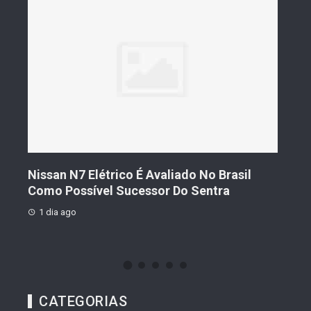
s De
Nissan N7 Elétrico É Avaliado No Brasil
Gee
o
Como Possível Sucessor Do Sentra
Ven
1 dia ago
1 d
CATEGORIAS