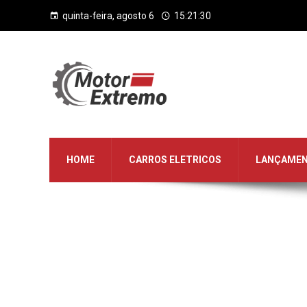
quinta-feira, agosto 6
15:21:31
HOME
CARROS ELETRICOS
LANÇAME