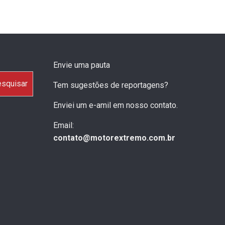
Envie uma pauta
squisar
Tem sugestões de reportagens?
Enviei um e-amil em nosso contato.
Email:
contato@motorextremo.com.br
OMODA & JAECOO Alcança Marca
Geely Alcança Marca Hi
Histórica De 5 Mil Vendas Em Julho,
Mais De 28 Mil Carros 
Consolidando Sexto Mês Consecutivo
Seu Primeiro Ano No Bra
De Recordes
21 horas ago