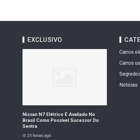
EXCLUSIVO
CAT
Carros el
Carros u
Segredo
Notícias
ica Com
Nissan N7 Elétrico É Avaliado No
Geely Celebr
idos Em
Brasil Como Possível Sucessor Do
Vendas Que Ul
Sentra
Veículos
21 horas ago
21 horas ago