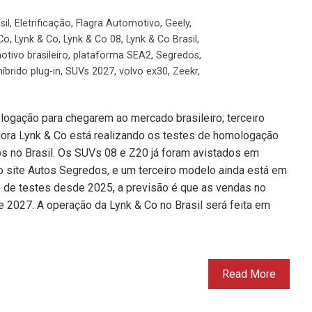
sil
,
Eletrificação
,
Flagra Automotivo
,
Geely
,
Co
,
Lynk & Co
,
Lynk & Co 08
,
Lynk & Co Brasil
,
tivo brasileiro
,
plataforma SEA2
,
Segredos
,
híbrido plug-in
,
SUVs 2027
,
volvo ex30
,
Zeekr
,
gação para chegarem ao mercado brasileiro; terceiro
ra Lynk & Co está realizando os testes de homologação
 no Brasil. Os SUVs 08 e Z20 já foram avistados em
o site Autos Segredos, e um terceiro modelo ainda está em
 de testes desde 2025, a previsão é que as vendas no
 2027. A operação da Lynk & Co no Brasil será feita em
Read More