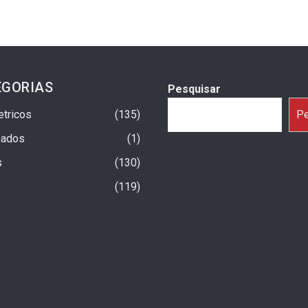
EGORIAS
Pesquisar
etricos
135
Pe
sados
1
s
130
119
a Um Ano No Brasil Com
Fiat Argo X 2027: Início Da Produção
trapassam 25 Mil
Previsto Para Setembro
21 horas ago