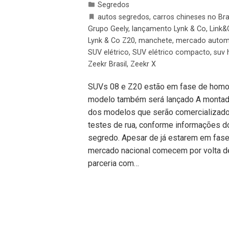
Segredos
autos segredos
,
carros chineses no Bra
Grupo Geely
,
lançamento Lynk & Co
,
Link&
Lynk & Co Z20
,
manchete
,
mercado automo
SUV elétrico
,
SUV elétrico compacto
,
suv 
Zeekr Brasil
,
Zeekr X
SUVs 08 e Z20 estão em fase de homolo
modelo também será lançado A montado
dos modelos que serão comercializados
testes de rua, conforme informações d
segredo. Apesar de já estarem em fase
mercado nacional comecem por volta de
parceria com…