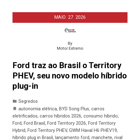
MAIO
27
2026
By
Motor Extremo
Ford traz ao Brasil o Territory
PHEV, seu novo modelo híbrido
plug-in
Segredos
autonomia elétrica
,
BYD Song Plus
,
carros
eletrificados
,
carros híbridos 2026
,
consumo híbrido
,
Ford
,
Ford Brasil
,
Ford Territory 2026
,
Ford Territory
Hybrid
,
Ford Territory PHEV
,
GWM Haval H6 PHEV19
,
híbrido plug in Brasil
,
lançamento ford
,
manchete
,
rival