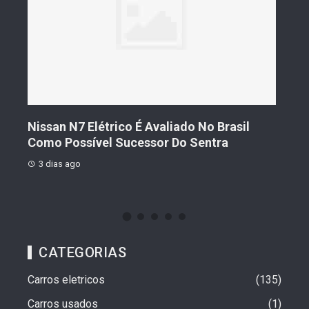
s De
Nissan N7 Elétrico É Avaliado No Brasil
Gee
o
Como Possível Sucessor Do Sentra
Ven
3 dias ago
3 d
CATEGORIAS
Carros eletricos
135
Carros usados
1