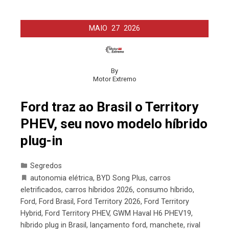
MAIO
27
2026
By
Motor Extremo
Ford traz ao Brasil o Territory
PHEV, seu novo modelo híbrido
plug-in
Segredos
autonomia elétrica
,
BYD Song Plus
,
carros
eletrificados
,
carros híbridos 2026
,
consumo híbrido
,
Ford
,
Ford Brasil
,
Ford Territory 2026
,
Ford Territory
Hybrid
,
Ford Territory PHEV
,
GWM Haval H6 PHEV19
,
híbrido plug in Brasil
,
lançamento ford
,
manchete
,
rival