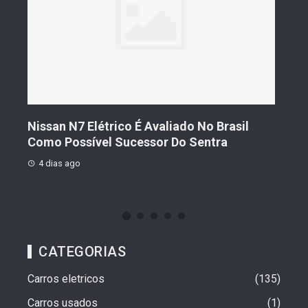
s De
Nissan N7 Elétrico É Avaliado No Brasil
Gee
o
Como Possível Sucessor Do Sentra
Ven
4 dias ago
4 d
CATEGORIAS
Carros eletricos
135
Carros usados
1