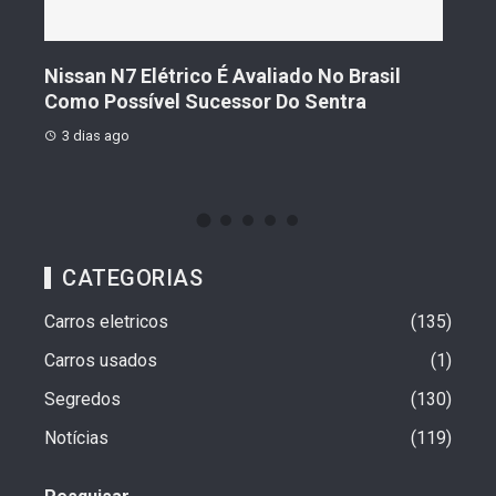
s De
Nissan N7 Elétrico É Avaliado No Brasil
Gee
o
Como Possível Sucessor Do Sentra
Ven
3 dias ago
3 d
CATEGORIAS
Carros eletricos
135
Carros usados
1
Segredos
130
Notícias
119