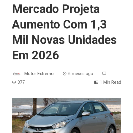
Mercado Projeta
Aumento Com 1,3
Mil Novas Unidades
Em 2026
Motor Extremo
6 meses ago
377
1 Min Read
ebook
ter