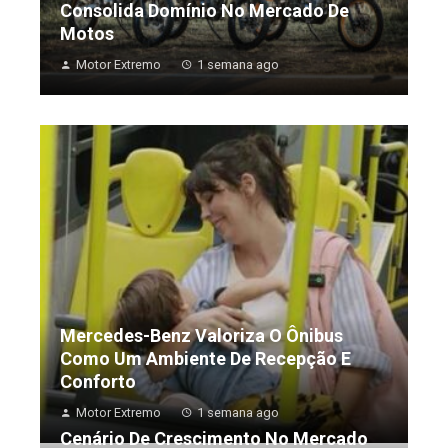
Consolida Domínio No Mercado De
Motos
Motor Extremo
1 semana ago
Mercedes-Benz Valoriza O Ônibus
Como Um Ambiente De Recepção E
Conforto
Motor Extremo
1 semana ago
Cenário De Crescimento No Mercado