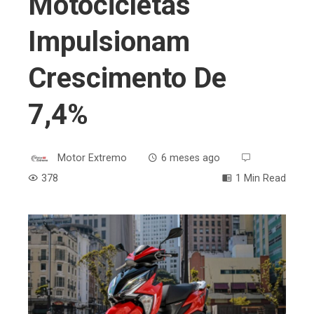
Motocicletas
Impulsionam
Crescimento De
7,4%
Motor Extremo
6 meses ago
378
1 Min Read
ebook
ter