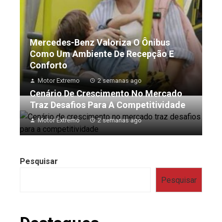
Mercedes-Benz Valoriza O Ônibus
Como Um Ambiente De Recepção E
Conforto
Motor Extremo
2 semanas ago
Cenário De Crescimento No Mercado
Traz Desafios Para A Competitividade
Motor Extremo
2 semanas ago
Pesquisar
Pesquisar