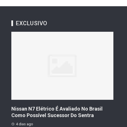
EXCLUSIVO
s De
Nissan N7 Elétrico É Avaliado No Brasil
Gee
o
Como Possível Sucessor Do Sentra
Ven
4 dias ago
4 d