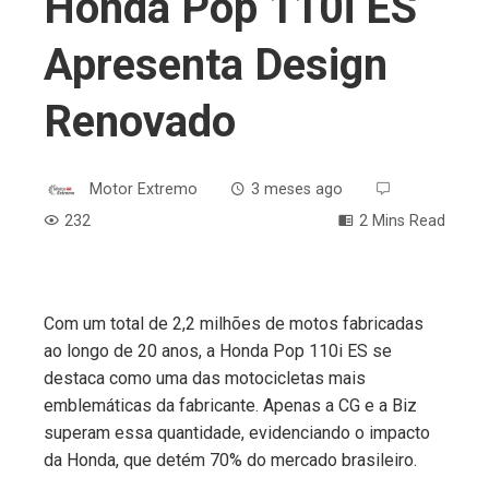
Honda Pop 110i ES
Apresenta Design
Renovado
Motor Extremo
3 meses ago
232
2 Mins Read
Com um total de 2,2 milhões de motos fabricadas
ebook
ao longo de 20 anos, a Honda Pop 110i ES se
destaca como uma das motocicletas mais
ter
emblemáticas da fabricante. Apenas a CG e a Biz
superam essa quantidade, evidenciando o impacto
edIn
da Honda, que detém 70% do mercado brasileiro.