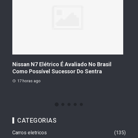
s De
Nissan N7 Elétrico É Avaliado No Brasil
Gee
o
Como Possível Sucessor Do Sentra
Ven
17 horas ago
17 
CATEGORIAS
Carros eletricos
135