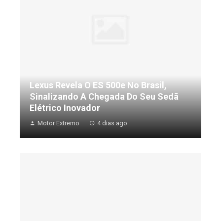
Lexus Revela O ES 500e No Brasil,
Sinalizando A Chegada Do Seu Sedã
Elétrico Inovador
Motor Extremo
4 dias ago