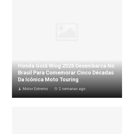
Honda Gold Wing 2026 Desembarca No
Brasil Para Comemorar Cinco Décadas
Da Icônica Moto Touring
Motor Extremo
2 semanas ago