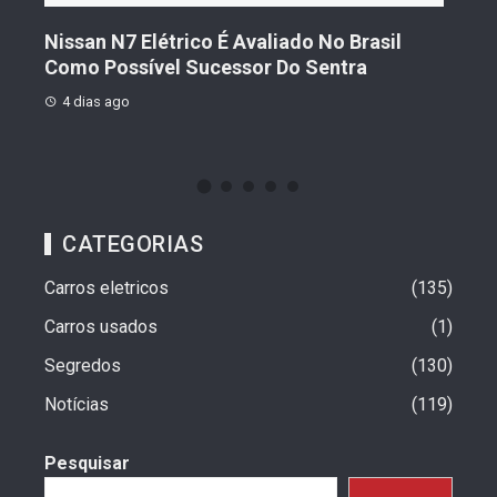
l
Geely Celebra Um Ano No Brasil Com
Fi
Vendas Que Ultrapassam 25 Mil Veículos
Pr
4 dias ago
4
CATEGORIAS
Carros eletricos
135
Carros usados
1
Segredos
130
Notícias
119
Pesquisar