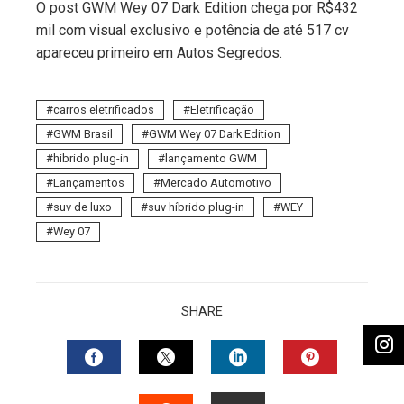
O post GWM Wey 07 Dark Edition chega por R$432
mil com visual exclusivo e potência de até 517 cv
apareceu primeiro em Autos Segredos.
carros eletrificados
Eletrificação
GWM Brasil
GWM Wey 07 Dark Edition
hibrido plug-in
lançamento GWM
Lançamentos
Mercado Automotivo
suv de luxo
suv híbrido plug-in
WEY
Wey 07
SHARE
FACEBOOK
TWITTER
LINKEDIN
PINTERES