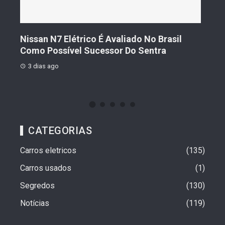
s De
Nissan N7 Elétrico É Avaliado No Brasil
Gee
o
Como Possível Sucessor Do Sentra
Ven
3 dias ago
3 d
CATEGORIAS
Carros eletricos
135
Carros usados
1
Segredos
130
Notícias
119