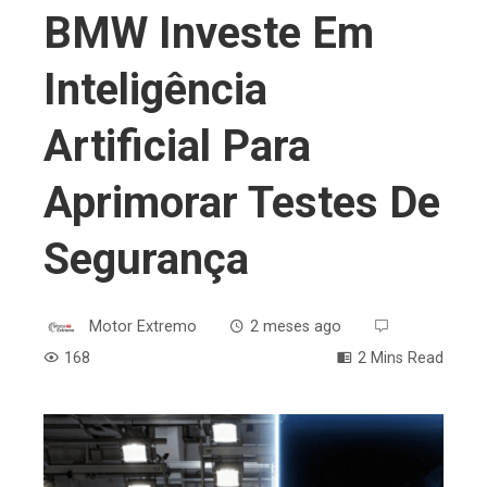
BMW Investe Em
Inteligência
Artificial Para
Aprimorar Testes De
Segurança
Motor Extremo
2 meses ago
168
2 Mins Read
ebook