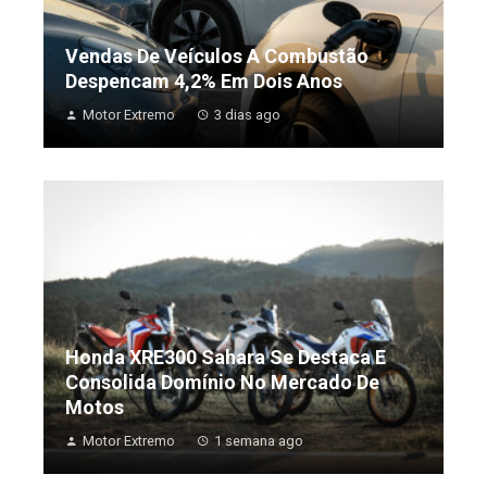
Vendas De Veículos A Combustão
Despencam 4,2% Em Dois Anos
Motor Extremo
3 dias ago
Honda XRE300 Sahara Se Destaca E
Consolida Domínio No Mercado De
Motos
Motor Extremo
1 semana ago