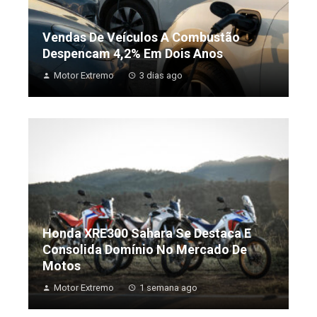
Vendas De Veículos A Combustão
Despencam 4,2% Em Dois Anos
Motor Extremo
3 dias ago
Honda XRE300 Sahara Se Destaca E
Consolida Domínio No Mercado De
Motos
Motor Extremo
1 semana ago