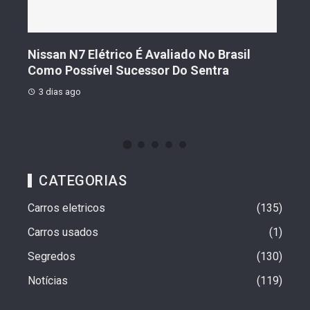
s De
Nissan N7 Elétrico É Avaliado No Brasil
Gee
o
Como Possível Sucessor Do Sentra
Ven
3 dias ago
3 d
CATEGORIAS
Carros eletricos
135
Carros usados
1
Segredos
130
Notícias
119