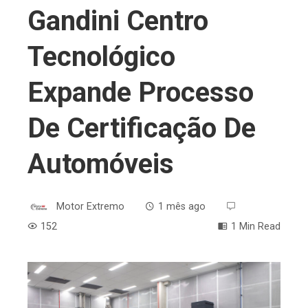
Gandini Centro
Tecnológico
Expande Processo
De Certificação De
Automóveis
Motor Extremo
1 mês ago
152
1 Min Read
ebook