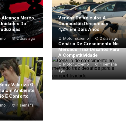
 Alcança Marco
Vendas De Veículos A
 Unidades Do
Combustão Despencam
roduzidas
4,2% Em Dois Anos
emo
2 dias ago
Motor Extremo
2 dias ago
Cenário De Crescimento No
Mercado Traz Desafios Para
A Competitividade
Motor Extremo
1 semana
ago
enz Valoriza O
mo Um Ambiente
o E Conforto
emo
1 semana