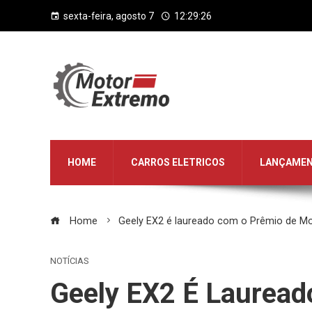
sexta-feira, agosto 7
12:29:27
HOME
CARROS ELETRICOS
LANÇAME
Home
Geely EX2 é laureado com o Prêmio de Mob
NOTÍCIAS
Geely EX2 É Laurea