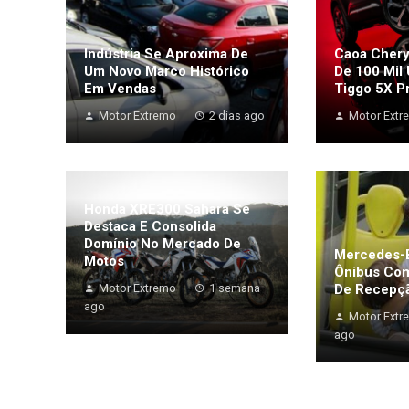
Indústria Se Aproxima De
Caoa Chery
Um Novo Marco Histórico
De 100 Mil
Em Vendas
Tiggo 5X P
Motor Extremo
2 dias ago
Motor Extr
Honda XRE300 Sahara Se
Destaca E Consolida
Domínio No Mercado De
Mercedes-B
Motos
Ônibus Co
Motor Extremo
1 semana
De Recepçã
ago
Motor Extr
ago