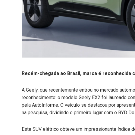
mail
e
Recém-chegada ao Brasil, marca é reconhecida co
A Geely, que recentemente entrou no mercado automoti
reconhecimento: o modelo Geely EX2 foi laureado c
pela AutoInforme. O veículo se destacou por apresen
na pesquisa, dividindo o primeiro lugar com o BYD Dol
Este SUV elétrico obteve um impressionante índice d