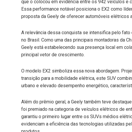
que o colocou em evidência entre os 942 veículos e c
Essa performance notável posiciona o EX2 como líder n
proposta da Geely de oferecer automóveis elétricos 
A relevância dessa conquista se intensifica pelo fato 
no Brasil. Como uma das principais montadoras da Ch
Geely está estabelecendo sua presença local em cola
principal vetor de crescimento.
O modelo EX2 simboliza essa nova abordagem. Proje
transição para a mobilidade elétrica, este SUV com
urbano e elevado desempenho energético, característ
Além do prêmio geral, a Geely também teve destaque 
foi premiado na categoria de veículos elétricos de e
garantiu o primeiro lugar entre os SUVs médios elét
evidenciam a eficiência das tecnologias utilizadas pe
produtos.