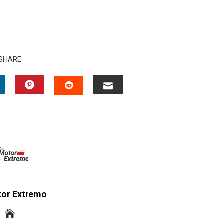
SHARE
INKEDIN
PINTEREST
EMAIL
STUMBLEUPON
tor Extremo