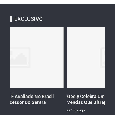
EXCLUSIVO
Geely Celebra Um Ano No Brasil Com
Fiat
Vendas Que Ultrapassam 25 Mil Veículos
Pre
1 dia ago
1 d