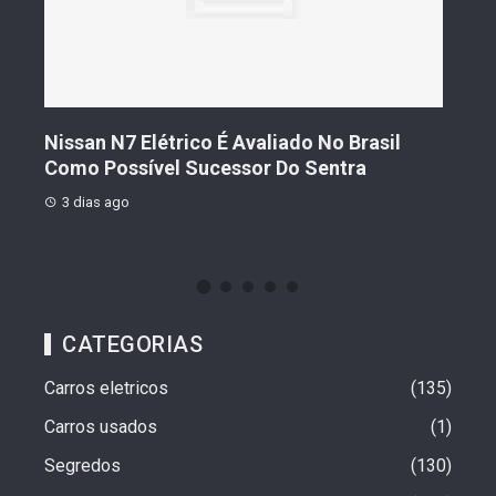
s De
Nissan N7 Elétrico É Avaliado No Brasil
Gee
o
Como Possível Sucessor Do Sentra
Ven
3 dias ago
3 d
CATEGORIAS
Carros eletricos
135
Carros usados
1
Segredos
130