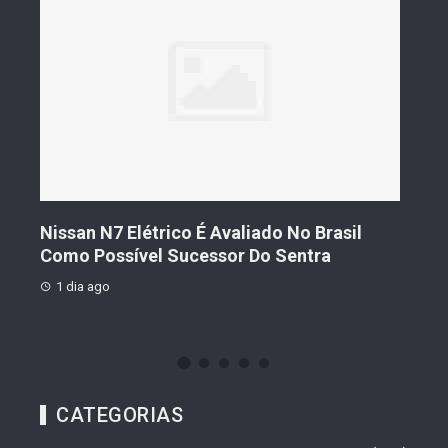
s De
Nissan N7 Elétrico É Avaliado No Brasil
Gee
o
Como Possível Sucessor Do Sentra
Ven
1 dia ago
1 d
CATEGORIAS