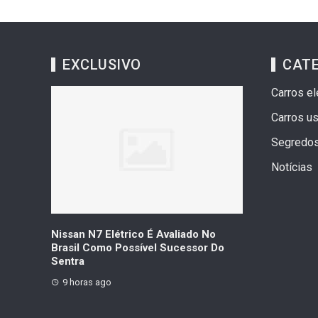
EXCLUSIVO
CAT
Carros el
Carros u
Segredo
Notícias
ica Com
Nissan N7 Elétrico É Avaliado No
Geely Celebr
idos Em
Brasil Como Possível Sucessor Do
Vendas Que Ul
Sentra
Veículos
9 horas ago
10 horas ago