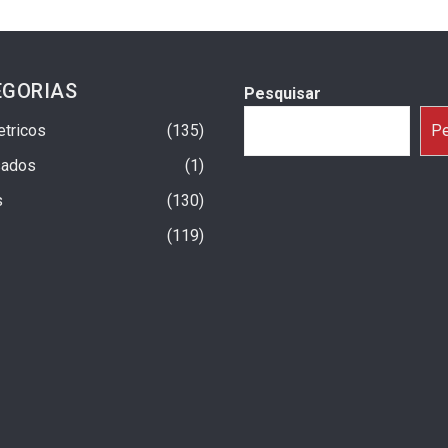
EGORIAS
Pesquisar
etricos
135
Pe
sados
1
s
130
119
a Um Ano No Brasil Com
Fiat Argo X 2027: Início Da Produção
trapassam 25 Mil
Previsto Para Setembro
10 horas ago