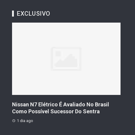
EXCLUSIVO
s De
Nissan N7 Elétrico É Avaliado No Brasil
Gee
o
Como Possível Sucessor Do Sentra
Ven
1 dia ago
1 d