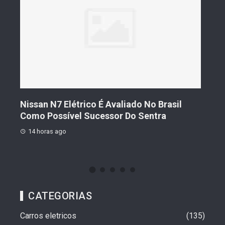
s De
Nissan N7 Elétrico É Avaliado No Brasil
Gee
o
Como Possível Sucessor Do Sentra
Ven
14 horas ago
14 
CATEGORIAS
Carros eletricos
135