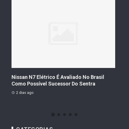
s De
Nissan N7 Elétrico É Avaliado No Brasil
Gee
o
Como Possível Sucessor Do Sentra
Ven
2 dias ago
2 d