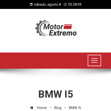
sábado, agosto 8
05:28:49
BMW I5
Home
Blog
BMW i5