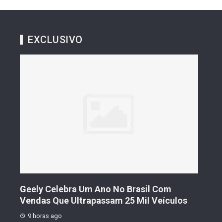
EXCLUSIVO
Geely Celebra Um Ano No Brasil Com
Fiat
Vendas Que Ultrapassam 25 Mil Veículos
Pre
9 horas ago
9 h