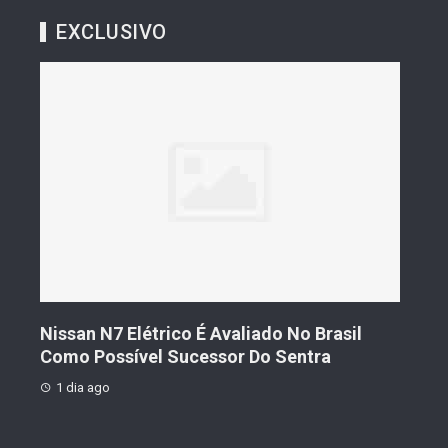
EXCLUSIVO
s De
Nissan N7 Elétrico É Avaliado No Brasil
Gee
o
Como Possível Sucessor Do Sentra
Ven
1 dia ago
1 d