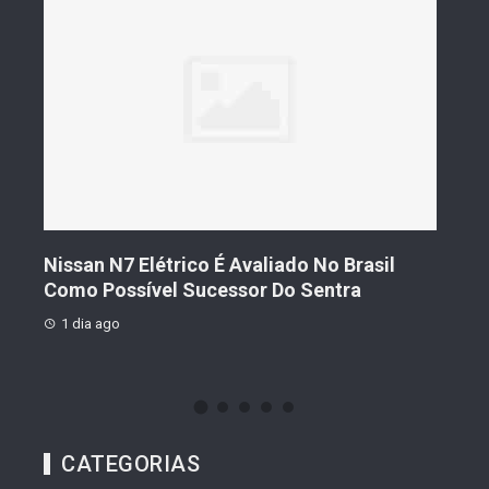
s De
Nissan N7 Elétrico É Avaliado No Brasil
Gee
o
Como Possível Sucessor Do Sentra
Ven
1 dia ago
1 d
CATEGORIAS