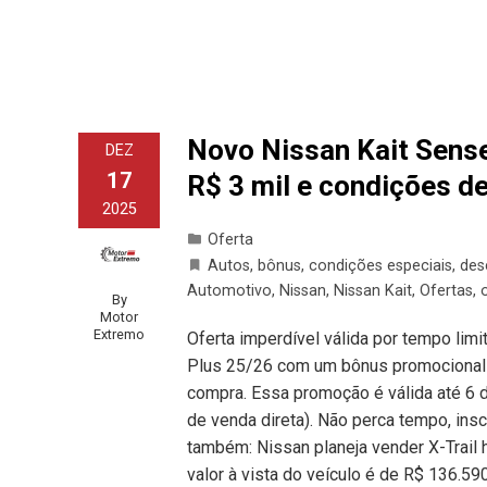
Novo Nissan Kait Sens
DEZ
17
R$ 3 mil e condições d
2025
Oferta
Autos
,
bônus
,
condições especiais
,
des
Automotivo
,
Nissan
,
Nissan Kait
,
Ofertas
,
By
Motor
Extremo
Oferta imperdível válida por tempo lim
Plus 25/26 com um bônus promocional 
compra. Essa promoção é válida até 6 d
de venda direta). Não perca tempo, in
também: Nissan planeja vender X-Trail
valor à vista do veículo é de R$ 136.59