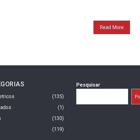
Read More
EGORIAS
Pesquisar
etricos
135
Pe
sados
1
s
130
119