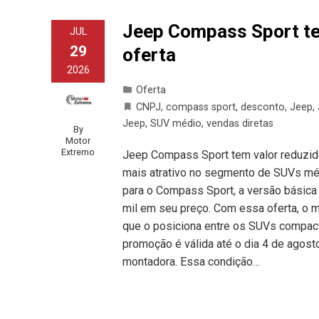
Jeep Compass Sport te
JUL
29
oferta
2026
Oferta
CNPJ
,
compass sport
,
desconto
,
Jeep
,
Jeep
,
SUV médio
,
vendas diretas
By
Motor
Extremo
Jeep Compass Sport tem valor reduzido
mais atrativo no segmento de SUVs m
para o Compass Sport, a versão básica
mil em seu preço. Com essa oferta, o 
que o posiciona entre os SUVs compac
promoção é válida até o dia 4 de agos
montadora. Essa condição…