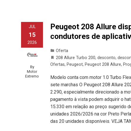
Peugeot 208 Allure dis
JUL
15
condutores de aplicat
2026
Oferta
208 Allure Turbo 200
,
desconto
,
descon
Ofertas
,
Peugeot
,
Peugeot 208 Allure
,
Pro
By
Motor
Extremo
Modelo conta com motor 1.0 Turbo Flex
sete marchas O Peugeot 208 Allure 202
2.290, especialmente direcionado a mot
pagamento à vista podem adquirir o ha
15.330 em relação ao preço sugerido d
unidades 2026/2026 na cor Preto Perla
das 20 unidades disponíveis. VEJA 