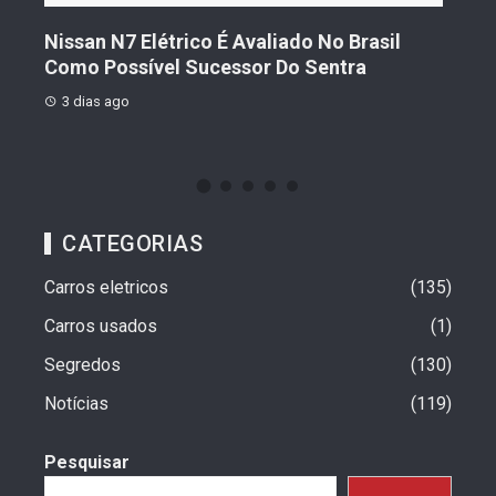
s De
Nissan N7 Elétrico É Avaliado No Brasil
Gee
o
Como Possível Sucessor Do Sentra
Ven
3 dias ago
3 d
CATEGORIAS
Carros eletricos
135
Carros usados
1
Segredos
130
Notícias
119
Pesquisar