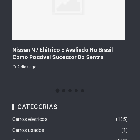
s De
Nissan N7 Elétrico É Avaliado No Brasil
Gee
o
Como Possível Sucessor Do Sentra
Ven
2 dias ago
2 d
CATEGORIAS
Carros eletricos
135
Carros usados
1