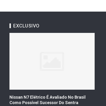
EXCLUSIVO
s De
Nissan N7 Elétrico É Avaliado No Brasil
Gee
o
Como Possível Sucessor Do Sentra
Ven