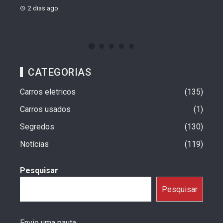
2 dias ago
2 d
CATEGORIAS
Carros eletricos
135
Carros usados
1
Segredos
130
Notícias
119
Pesquisar
Pesquisar
Envie uma pauta