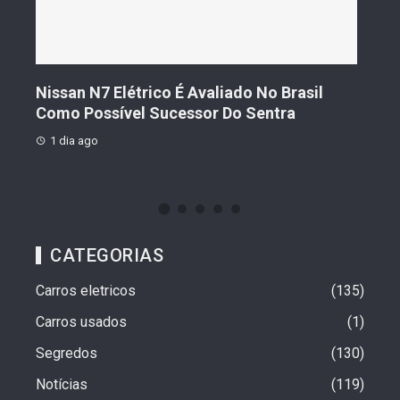
s De
Nissan N7 Elétrico É Avaliado No Brasil
Gee
o
Como Possível Sucessor Do Sentra
Ven
1 dia ago
1 d
CATEGORIAS
Carros eletricos
135
Carros usados
1
Segredos
130
Notícias
119