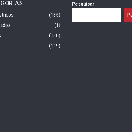
EGORIAS
Pesquisar
etricos
135
Pe
sados
1
s
130
119
a Um Ano No Brasil Com
Fiat Argo X 2027: Início Da Produção
trapassam 25 Mil
Previsto Para Setembro
3 dias ago