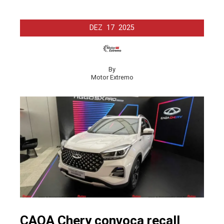
DEZ
17
2025
By
Motor Extremo
CAOA Chery convoca recall