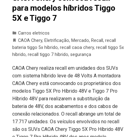
para modelos híbridos Tiggo
5X e Tiggo 7
Carros eletricos
CAOA Chery
,
Eletrificação
,
Mercado
,
Recall
,
recall
bateria tiggo 5x híbrido
,
recall caoa chery
,
recall tiggo 5x
híbrido
,
recall tiggo 7 híbrido
,
segurança
CAOA Chery realiza recall em unidades dos SUVs
com sistema híbrido leve de 48 Volts A montadora
CAOA Chery está convocando os proprietários dos
modelos Tiggo 5X Pro Híbrido 48V e Tiggo 7 Pro
Híbrido 48V para realizarem a substituição da
bateria de 48V, dos acabamentos e dos cabos de
conexão relacionados. O recall abrange um total de
17.717 unidades. Os veículos envolvidos no recall
são os SUVs CAOA Chery Tiggo 5X Pro Híbrido 48V
e Tiggo 7 Pro Híbrido 48V dos anos modelo