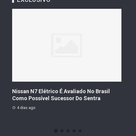
s De
Nissan N7 Elétrico É Avaliado No Brasil
Gee
o
Como Possível Sucessor Do Sentra
Ven
4 dias ago
4 d