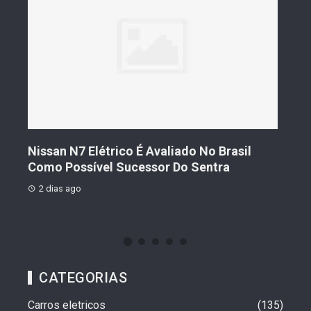
s De
Nissan N7 Elétrico É Avaliado No Brasil
Gee
o
Como Possível Sucessor Do Sentra
Ven
2 dias ago
2 d
CATEGORIAS
Carros eletricos
135