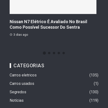
s De
Nissan N7 Elétrico É Avaliado No Brasil
Gee
o
Como Possível Sucessor Do Sentra
Ven
3 dias ago
3 d
CATEGORIAS
Carros eletricos
135
Carros usados
1
Segredos
130
Notícias
119