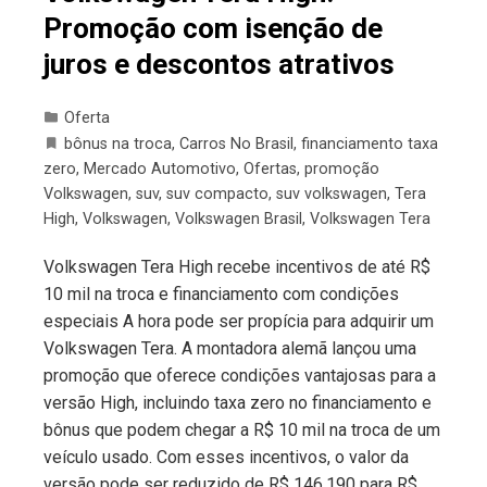
Promoção com isenção de
juros e descontos atrativos
Oferta
bônus na troca
,
Carros No Brasil
,
financiamento taxa
zero
,
Mercado Automotivo
,
Ofertas
,
promoção
Volkswagen
,
suv
,
suv compacto
,
suv volkswagen
,
Tera
High
,
Volkswagen
,
Volkswagen Brasil
,
Volkswagen Tera
Volkswagen Tera High recebe incentivos de até R$
10 mil na troca e financiamento com condições
especiais A hora pode ser propícia para adquirir um
Volkswagen Tera. A montadora alemã lançou uma
promoção que oferece condições vantajosas para a
versão High, incluindo taxa zero no financiamento e
bônus que podem chegar a R$ 10 mil na troca de um
veículo usado. Com esses incentivos, o valor da
versão pode ser reduzido de R$ 146.190 para R$