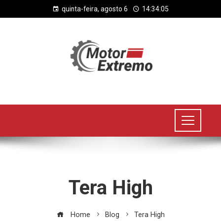
quinta-feira, agosto 6
14:34:05
Tera High
Home
Blog
Tera High