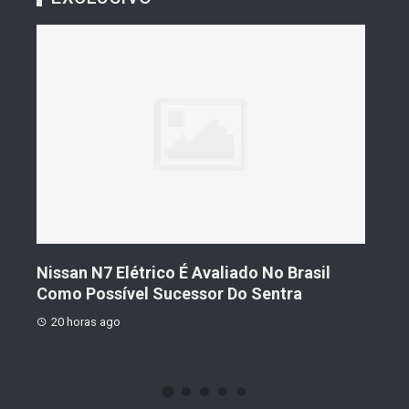
s De
Nissan N7 Elétrico É Avaliado No Brasil
Gee
o
Como Possível Sucessor Do Sentra
Ven
20 horas ago
20 