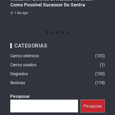
o
Como Possível Sucessor Do Sentra
Ven
1 dia ago
1 d
CATEGORIAS
Carros eletricos
135
Carros usados
1
Segredos
130
Notícias
119
Pesquisar
Pesquisar