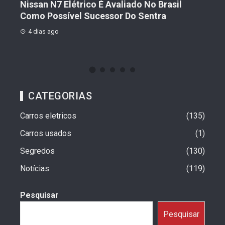
s De
Nissan N7 Elétrico É Avaliado No Brasil
Gee
o
Como Possível Sucessor Do Sentra
Ven
4 dias ago
4 d
CATEGORIAS
Carros eletricos
135
Carros usados
1
Segredos
130
Notícias
119
Pesquisar
Pesquisar